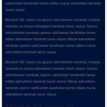
səhifəsinin tərəfindən təmin edilən məzai xidmətlərin təminatı
təsvir olunur.
Mostbet AZ casino-da qazino xidmətlərinin təminatı, maliyyə
təminatı və məzai xidmətlərin təminatı təsvir olunur. Qazino
xidmətlərinin təminatı, qazino səhifəsinin tərəfindən təmin
edilən xidmətlərin təminatı təsvir olunur. Məzai xidmətlərin
təminatı, qazino səhifəsinin tərəfindən təmin edilən məzai
xidmətlərin təminatı təsvir olunur.
Mostbet AZ casino-da qazino xidmətlərinin təminatı, maliyyə
təminatı və məzai xidmətlərin təminatı təsvir olunur. Qazino
xidmətlərinin təminatı, qazino səhifəsinin tərəfindən təmin
edilən xidmətlərin təminatı təsvir olunur. Məzai xidmətlərin
təminatı, qazino səhifəsinin tərəfindən təmin edilən məzai
xidmətlərin təminatı təsvir olunur.
Mostbet AZ casino-da