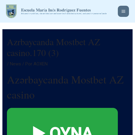
Ir
Main
𝐄𝐬𝐜𝐮𝐞𝐥𝐚 𝐌𝐚𝐫í𝐚 𝐈𝐧é𝐬 𝐑𝐨𝐝𝐫í𝐠𝐮𝐞𝐳 𝐅𝐮𝐞𝐧𝐭𝐞𝐬
al
𝘌𝘥𝘶𝘤𝘢𝘤𝘪ó𝘯 𝘱ú𝘣𝘭𝘪𝘤𝘢 𝘺 𝘥𝘦 𝘤𝘢𝘭𝘪𝘥𝘢𝘥, 𝘤𝘰𝘯 𝘴𝘦𝘭𝘭𝘰𝘴 𝘦𝘯 𝘭𝘢 𝘥𝘪𝘷𝘦𝘳𝘴𝘪𝘥𝘢𝘥 𝘤𝘶𝘭𝘵𝘶𝘳𝘢𝘭 𝘺 𝘦𝘥𝘶𝘤𝘢𝘤𝘪ó𝘯 𝘱𝘦𝘳𝘴𝘰𝘯𝘢𝘭𝘪𝘻𝘢𝘥𝘢
Men
contenido
Azrbaycanda Mostbet AZ
casino.170 (3)
/
News
/ Por
AOXEN
Azərbaycanda Mostbet AZ
casino
▶️ OYNA