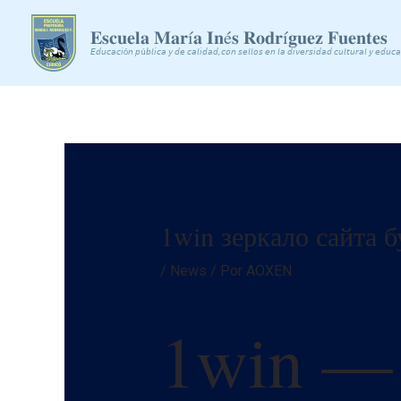
Ir
𝐄𝐬𝐜𝐮𝐞𝐥𝐚 𝐌𝐚𝐫í𝐚 𝐈𝐧é𝐬 𝐑𝐨𝐝𝐫í𝐠𝐮𝐞𝐳 𝐅𝐮𝐞𝐧𝐭𝐞𝐬
al
𝘌𝘥𝘶𝘤𝘢𝘤𝘪ó𝘯 𝘱ú𝘣𝘭𝘪𝘤𝘢 𝘺 𝘥𝘦 𝘤𝘢𝘭𝘪𝘥𝘢𝘥, 𝘤𝘰𝘯 𝘴𝘦𝘭𝘭𝘰𝘴 𝘦𝘯 𝘭𝘢 𝘥𝘪𝘷𝘦𝘳𝘴𝘪𝘥𝘢𝘥 𝘤𝘶𝘭𝘵𝘶𝘳𝘢𝘭 𝘺 𝘦𝘥𝘶𝘤
contenido
1win зеркало сайта 
/
News
/ Por
AOXEN
1win — 