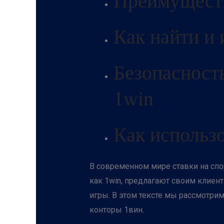
Как найти и 
Безопасност
1win
Как использо
В современном мире ставки на спо
как 1win, предлагают своим клиен
игры. В этом тексте мы рассмотрим
конторы 1вин.