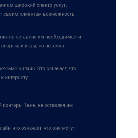
ентам широкий спектр услуг,
ет своим клиентам возможность
вин, не оставляя им необходимости
спорт или игры, но не хочет
ежиме онлайн. Это означает, что
к интернету.
й конторы 1вин, не оставляя им
айн, что означает, что они могут