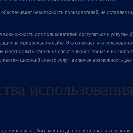
in обеспечивает безопасность пользователей, не оставляя 
ая возможность для пользователей доступаться к услугам 
ации на официальном сайте. Это означает, что пользовател
ни могут делать ставки на спорт в любое время и из любого
 клиентам широкий спектр услуг, включая возможность дел
ва использования
 доступно из любого места, где есть интернет, что позволя