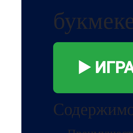
букмеке
▶️ ИГР
Содержим
Преимуществ