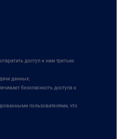
вратить доступ к ним третьих
дачи данных;
печивает безопасность доступа к
рированными пользователями, что