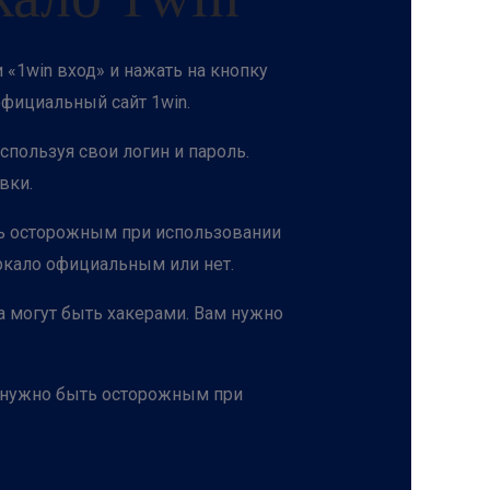
 «1win вход» и нажать на кнопку
официальный сайт 1win.
спользуя свои логин и пароль.
вки.
ть осторожным при использовании
ркало официальным или нет.
а могут быть хакерами. Вам нужно
ам нужно быть осторожным при