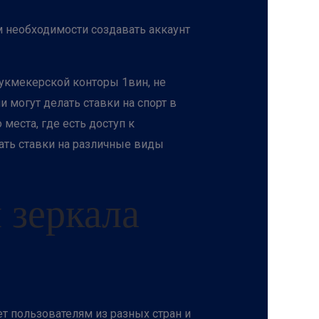
им необходимости создавать аккаунт
букмекерской конторы 1вин, не
и могут делать ставки на спорт в
 места, где есть доступ к
ать ставки на различные виды
 зеркала
ет пользователям из разных стран и