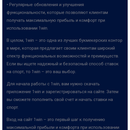
• Регулярные обновления и улучшения
функциональности, которые позволяют клиентам
получать максимальную прибыль и комфорт при
использовании 1win.
В целом, 1win – это одна из лучших букмекерских контор
в мире, которая предлагает своим клиентам широкий
спектр функциональных возможностей и преимуществ.
Если вы ищете надежный и безопасный способ ставок
на спорт, то 1win – это ваш выбор.
Для начала работы с 1win, вам нужно скачать
приложение 1win и зарегистрироваться на сайте. Затем
вы сможете пополнить свой счет и начать ставки на
спорт.
Вход на сайт 1win – это первый шаг к получению
максимальной прибыли и комфорта при использовании