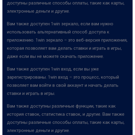
доступны различные способы оплаты, такие как карты,
электронные деньги и другие.
Вам также доступен 1win зеркало, если вам нужно
использовать альтернативный способ доступа к
приложению. 1win зеркало – это веб-версия приложения,
которая позволяет вам делать ставки и играть в игры,
даже если вы не можете скачать приложение.
Вам также доступен 1win вход, если вы уже
зарегистрированы. 1win вход – это процесс, который
позволяет вам войти в свой аккаунт и начать делать
ставки и играть в игры.
Вам также доступны различные функции, такие как
история ставок, статистика ставок, и другие. Вам также
доступны различные способы оплаты, такие как карты,
электронные деньги и другие.