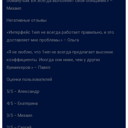
обманутым. БК всегда выполняет свои обещания.» –
Михаил
Негативные отзывы
«Интерфейс 1win не всегда работает правильно, и это
доставляет мне проблемы.» – Ольга
«Я не люблю, что 1win не всегда предлагает высокие
коэффициенты. Иногда они ниже, чем у других
букмекеров.» – Павел
Оценки пользователей
5/5 – Александр
4/5 – Екатерина
3/5 – Михаил
2/5 – Сергей