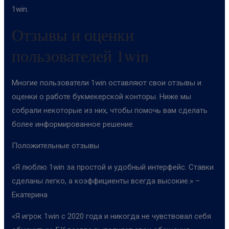
1win.
Отзывы и оценки
пользователей 1win
Многие пользователи 1win оставляют свои отзывы и
оценки о работе букмекерской конторы. Ниже мы
собрали некоторые из них, чтобы помочь вам сделать
более информированное решение.
Положительные отзывы
«Я люблю 1win за простой и удобный интерфейс. Ставки
сделаны легко, а коэффициенты всегда высокие.» –
Екатерина
«Я игрок 1win с 2020 года и никогда не чувствовал себя