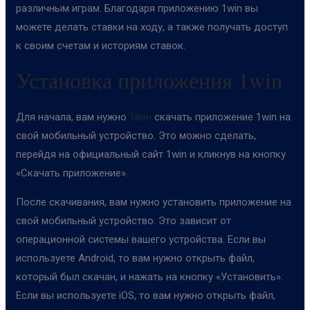
различным играм. Благодаря приложению 1win вы
можете делать ставки на ходу, а также получать доступ
к своим счетам и историям ставок.
Установка приложения 1win
Для начала, вам нужно
1вин
скачать приложение 1win на
свой мобильный устройство. Это можно сделать,
перейдя на официальный сайт 1win и кликнув на кнопку
«Скачать приложение».
После скачивания, вам нужно установить приложение на
свой мобильный устройство. Это зависит от
операционной системы вашего устройства. Если вы
используете Android, то вам нужно открыть файл,
который был скачан, и нажать на кнопку «Установить».
Если вы используете iOS, то вам нужно открыть файл,