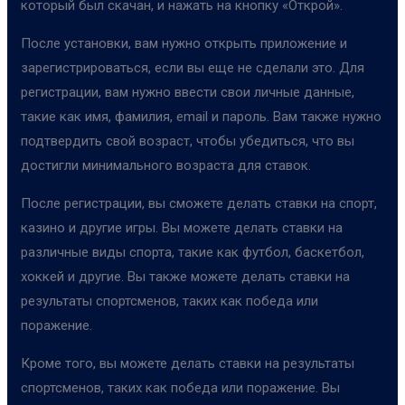
который был скачан, и нажать на кнопку «Открой».
После установки, вам нужно открыть приложение и
зарегистрироваться, если вы еще не сделали это. Для
регистрации, вам нужно ввести свои личные данные,
такие как имя, фамилия, email и пароль. Вам также нужно
подтвердить свой возраст, чтобы убедиться, что вы
достигли минимального возраста для ставок.
После регистрации, вы сможете делать ставки на спорт,
казино и другие игры. Вы можете делать ставки на
различные виды спорта, такие как футбол, баскетбол,
хоккей и другие. Вы также можете делать ставки на
результаты спортсменов, таких как победа или
поражение.
Кроме того, вы можете делать ставки на результаты
спортсменов, таких как победа или поражение. Вы