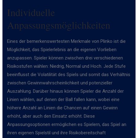
Individuelle
Anpassungsmöglichkeiten
Eines der bemerkenswertesten Merkmale von Plinko ist die
Möglichkeit, das Spielerlebnis an die eigenen Vorlieben
anzupassen. Spieler können zwischen drei verschiedenen
Risikostufen wählen: Niedrig, Normal und Hoch. Jede Stufe
beeinflusst die Volatilität des Spiels und somit das Verhältnis
zwischen Gewinnwahrscheinlichkeit und potenzieller
Auszahlung. Darüber hinaus können Spieler die Anzahl der
Linien wählen, auf denen der Ball fallen kann, wobei eine
höhere Anzahl an Linien die Chancen auf einen Gewinn
erhöht, aber auch den Einsatz erhöht. Diese
Anpassungsoptionen ermöglichen es Spielern, das Spiel an
ihren eigenen Spielstil und ihre Risikobereitschaft