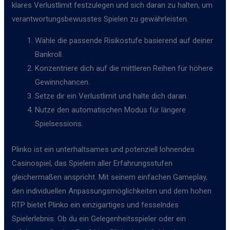
klares Verlustlimit festzulegen und sich daran zu halten, um
verantwortungsbewusstes Spielen zu gewährleisten.
Wähle die passende Risikostufe basierend auf deiner
Bankroll.
Konzentriere dich auf die mittleren Reihen für höhere
Gewinnchancen.
Setze dir ein Verlustlimit und halte dich daran.
Nutze den automatischen Modus für längere
Spielsessions.
Plinko ist ein unterhaltsames und potenziell lohnendes
Casinospiel, das Spielern aller Erfahrungsstufen
gleichermaßen anspricht. Mit seinem einfachen Gameplay,
den individuellen Anpassungsmöglichkeiten und dem hohen
RTP bietet Plinko ein einzigartiges und fesselndes
Spielerlebnis. Ob du ein Gelegenheitsspieler oder ein