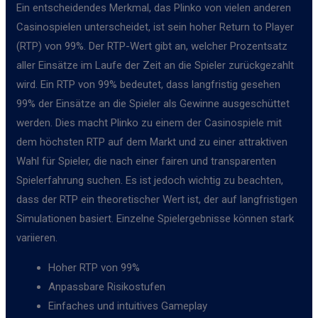
Ein entscheidendes Merkmal, das Plinko von vielen anderen
Casinospielen unterscheidet, ist sein hoher Return to Player
(RTP) von 99%. Der RTP-Wert gibt an, welcher Prozentsatz
aller Einsätze im Laufe der Zeit an die Spieler zurückgezahlt
wird. Ein RTP von 99% bedeutet, dass langfristig gesehen
99% der Einsätze an die Spieler als Gewinne ausgeschüttet
werden. Dies macht Plinko zu einem der Casinospiele mit
dem höchsten RTP auf dem Markt und zu einer attraktiven
Wahl für Spieler, die nach einer fairen und transparenten
Spielerfahrung suchen. Es ist jedoch wichtig zu beachten,
dass der RTP ein theoretischer Wert ist, der auf langfristigen
Simulationen basiert. Einzelne Spielergebnisse können stark
variieren.
Hoher RTP von 99%
Anpassbare Risikostufen
Einfaches und intuitives Gameplay