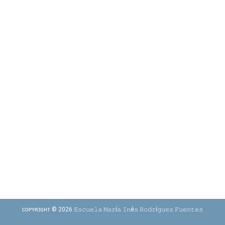
ᴄᴏᴘʏʀɪɢʜᴛ © 2026 𝙴𝚜𝚌𝚞𝚎𝚕𝚊 𝙼𝚊𝚛í𝚊 𝙸𝚗é𝚜 𝚁𝚘𝚍𝚛í𝚐𝚞𝚎𝚣 𝙵𝚞𝚎𝚗𝚝𝚎𝚜