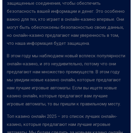
защищенные соединения, чтобы обеспечить
безопасность вашей информации и денег. Это особенно
важно для тех, кто играет в онлайн-казино впервые. Они
могут быть обеспокоены безопасностью своих данных,
но онлайн-казино предлагают нам уверенность в том,
что наша информация будет защищена.
В этом году мы наблюдаем новый всплеск популярности
онлайн-казино, и это неудивительно, потому что они
предлагают нам множество преимуществ. В этом году
мы увидим новые казино онлайн, которые предлагают
нам лучшие игровые автоматы. Если вы ищете новые
казино онлайн, которые предлагают вам лучшие
игровые автоматы, то вы пришли к правильному месту.
Топ казино онлайн 2025 – это список лучших онлайн-
казино, которые предлагают нам лучшие игровые
автоматы. Мы будем следить за новыми казино онлайн