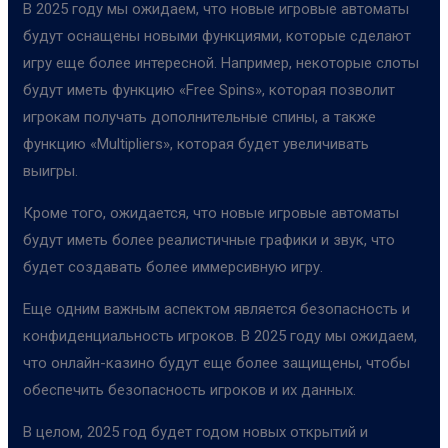
В 2025 году мы ожидаем, что новые игровые автоматы
будут оснащены новыми функциями, которые сделают
игру еще более интересной. Например, некоторые слоты
будут иметь функцию «Free Spins», которая позволит
игрокам получать дополнительные спины, а также
функцию «Multipliers», которая будет увеличивать
выигры.
Кроме того, ожидается, что новые игровые автоматы
будут иметь более реалистичные графики и звук, что
будет создавать более иммерсивную игру.
Еще одним важным аспектом является безопасность и
конфиденциальность игроков. В 2025 году мы ожидаем,
что онлайн-казино будут еще более защищены, чтобы
обеспечить безопасность игроков и их данных.
В целом, 2025 год будет годом новых открытий и