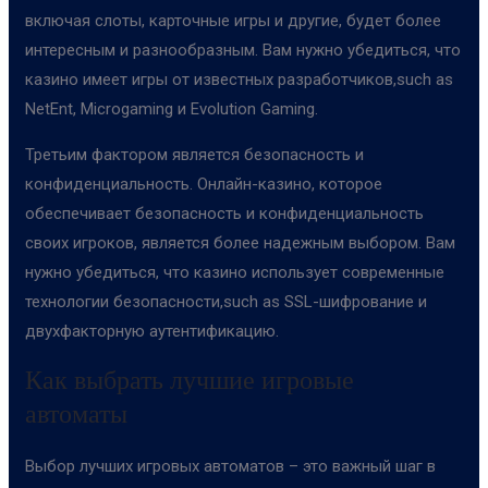
включая слоты, карточные игры и другие, будет более
интересным и разнообразным. Вам нужно убедиться, что
казино имеет игры от известных разработчиков,such as
NetEnt, Microgaming и Evolution Gaming.
Третьим фактором является безопасность и
конфиденциальность. Онлайн-казино, которое
обеспечивает безопасность и конфиденциальность
своих игроков, является более надежным выбором. Вам
нужно убедиться, что казино использует современные
технологии безопасности,such as SSL-шифрование и
двухфакторную аутентификацию.
Как выбрать лучшие игровые
автоматы
Выбор лучших игровых автоматов – это важный шаг в