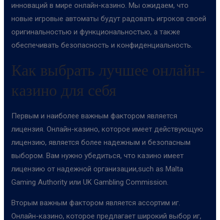
инноваций в мире онлайн-казино. Мы ожидаем, что
новые игровые автоматы будут радовать игроков своей
оригинальностью и функциональностью, а также
обеспечивать безопасность и конфиденциальность.
Как выбрать лучшее онлайн-
казино для себя
Первым и наиболее важным фактором является
лицензия. Онлайн-казино, которое имеет действующую
лицензию, является более надежным и безопасным
выбором. Вам нужно убедиться, что казино имеет
лицензию от надежной организации,such as Malta
Gaming Authority или UK Gambling Commission.
Вторым важным фактором является ассортим иг.
Онлайн-казино, которое предлагает широкий выбор иг,