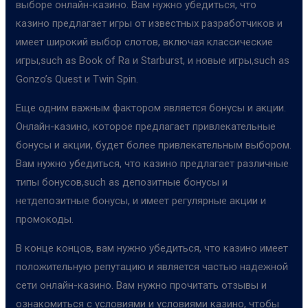
выборе онлайн-казино. Вам нужно убедиться, что
казино предлагает игры от известных разработчиков и
имеет широкий выбор слотов, включая классические
игры,such as Book of Ra и Starburst, и новые игры,such as
Gonzo’s Quest и Twin Spin.
Еще одним важным фактором является бонусы и акции.
Онлайн-казино, которое предлагает привлекательные
бонусы и акции, будет более привлекательным выбором.
Вам нужно убедиться, что казино предлагает различные
типы бонусов,such as депозитные бонусы и
нетдепозитные бонусы, и имеет регулярные акции и
промокоды.
В конце концов, вам нужно убедиться, что казино имеет
положительную репутацию и является частью надежной
сети онлайн-казино. Вам нужно прочитать отзывы и
ознакомиться с условиями и условиями казино, чтобы