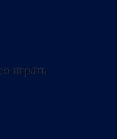
co играть