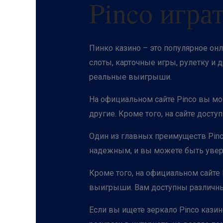
Pinco игра
Пинко казино – это популярное он
слоты, карточные игры, рулетку и 
реальные выигрыши.
На официальном сайте Pinco вы може
другие. Кроме того, на сайте доступ
Один из главных преимуществ Pinco
надежным, и вы можете быть увере
Кроме того, на официальном сайте 
выигрыши. Вам доступны различные
Если вы ищете зеркало Pinco казин