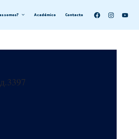
es somos?
Académico
Contacto
д.3397