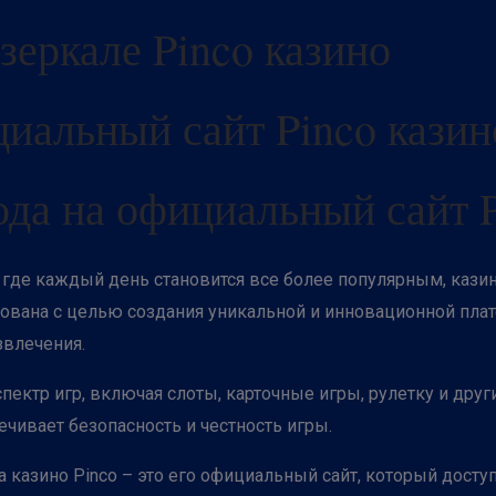
 зеркале Pinco казино
циальный сайт Pinco казин
ода на официальный сайт P
 где каждый день становится все более популярным, кази
нована с целью создания уникальной и инновационной пла
звлечения.
пектр игр, включая слоты, карточные игры, рулетку и друг
ечивает безопасность и честность игры.
казино Pinco – это его официальный сайт, который доступ