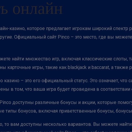
ть онлайн
лайн-казино, которое предлагает игрокам широкий спектр 
другие. Официальный сайт Pinco – это место, где вы можете
те найти множество игр, включая классические слоты, таки
ны карточные игры, такие как blackjack и baccarat, а также
 казино – это его официальный статус. Это означает, что 
ны в том, что ваша игра будет проведена в соответствии
Pinco доступны различные бонусы и акции, которые помогу
 типы бонусов, включая приветственные бонусы, бонусы з
о, то вам доступны несколько вариантов. Вы можете найти