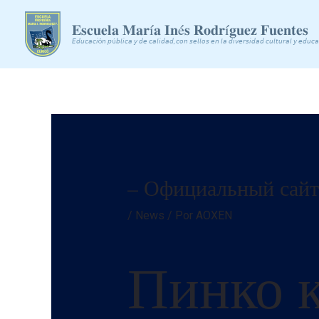
Ir
𝐄𝐬𝐜𝐮𝐞𝐥𝐚 𝐌𝐚𝐫í𝐚 𝐈𝐧é𝐬 𝐑𝐨𝐝𝐫í𝐠𝐮𝐞𝐳 𝐅𝐮𝐞𝐧𝐭𝐞𝐬
al
𝘌𝘥𝘶𝘤𝘢𝘤𝘪ó𝘯 𝘱ú𝘣𝘭𝘪𝘤𝘢 𝘺 𝘥𝘦 𝘤𝘢𝘭𝘪𝘥𝘢𝘥, 𝘤𝘰𝘯 𝘴𝘦𝘭𝘭𝘰𝘴 𝘦𝘯 𝘭𝘢 𝘥𝘪𝘷𝘦𝘳𝘴𝘪𝘥𝘢𝘥 𝘤𝘶𝘭𝘵𝘶𝘳𝘢𝘭 𝘺 𝘦𝘥𝘶𝘤
contenido
– Официальный сайт 
/
News
/ Por
AOXEN
Пинко к