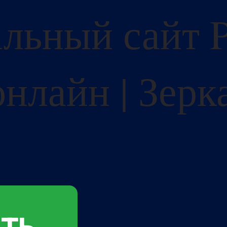
льный сайт P
онлайн | Зерк