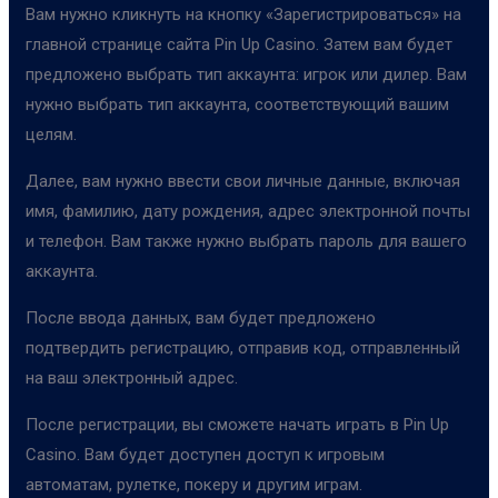
Вам нужно кликнуть на кнопку «Зарегистрироваться» на
главной странице сайта Pin Up Casino. Затем вам будет
предложено выбрать тип аккаунта: игрок или дилер. Вам
нужно выбрать тип аккаунта, соответствующий вашим
целям.
Далее, вам нужно ввести свои личные данные, включая
имя, фамилию, дату рождения, адрес электронной почты
и телефон. Вам также нужно выбрать пароль для вашего
аккаунта.
После ввода данных, вам будет предложено
подтвердить регистрацию, отправив код, отправленный
на ваш электронный адрес.
После регистрации, вы сможете начать играть в Pin Up
Casino. Вам будет доступен доступ к игровым
автоматам, рулетке, покеру и другим играм.