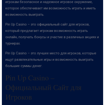
игрокам безопасное и надежное игровое окружение,
которое обеспечивает им возможность играть и иметь
возможность выиграть.
Pin Up Casino – это официальный сайт для игроков,
который предлагает игрокам возможность играть
онлайн, получать бонусы и участие в различных акциях и
турнирах.
Pin Up Casino – это лучшее место для игроков, которые
ищут развлекательные игры и возможность выиграть
большие суммы денег.
Pin Up Casino –
Официальный Сайт для
Игроков