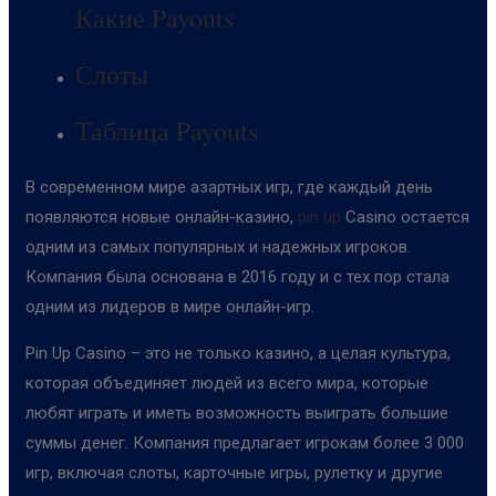
Какие Payouts
Слоты
Таблица Payouts
В современном мире азартных игр, где каждый день
появляются новые онлайн-казино,
pin up
Casino остается
одним из самых популярных и надежных игроков.
Компания была основана в 2016 году и с тех пор стала
одним из лидеров в мире онлайн-игр.
Pin Up Casino – это не только казино, а целая культура,
которая объединяет людей из всего мира, которые
любят играть и иметь возможность выиграть большие
суммы денег. Компания предлагает игрокам более 3 000
игр, включая слоты, карточные игры, рулетку и другие