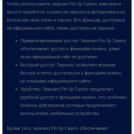
Чтобы использовать зеркало Pin Up Casino, вам нужно
просто перейти по ссылке на зеркало и авторизоваться,
используя свои логин и пароль. Все функции, доступные
на официальном сайте, также доступны на зеркале.
Привилегированный доступ: Зеркало Pin Up Casino
обеспечивает доступ к функциям казино, даже
если официальный сайт не доступен.
Быстрый доступ: Зеркало позволяет игрокам
быстро и легко доступаться к функциям казино,
не открывая официального сайта.
Удобство: Зеркало Pin Up Casino предлагает
удобный доступ к функциям казино, что особенно
полезно для игроков, которые предпочитают
использовать мобильные устройства.
Кроме того, зеркало Pin Up Casino обеспечивает