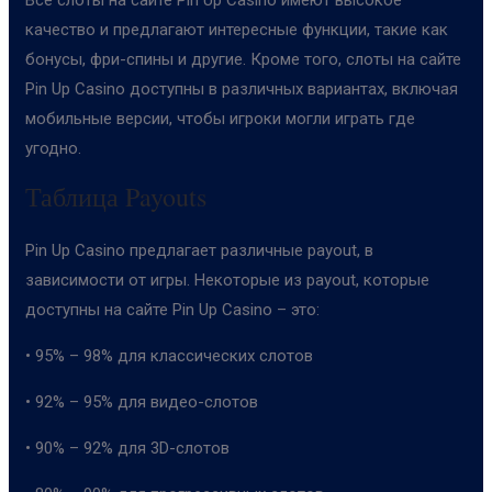
качество и предлагают интересные функции, такие как
бонусы, фри-спины и другие. Кроме того, слоты на сайте
Pin Up Casino доступны в различных вариантах, включая
мобильные версии, чтобы игроки могли играть где
угодно.
Таблица Payouts
Pin Up Casino предлагает различные payout, в
зависимости от игры. Некоторые из payout, которые
доступны на сайте Pin Up Casino – это:
• 95% – 98% для классических слотов
• 92% – 95% для видео-слотов
• 90% – 92% для 3D-слотов