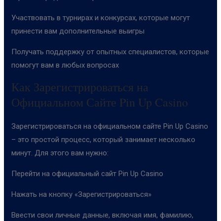
Участвовать в турнирах и конкурсах, которые могут
принести вам дополнительные выигры
Получать поддержку от опытных специалистов, которые
помогут вам в любых вопросах
Как Зарегистрироваться на
Официальном Сайте Pin Up Casino
Зарегистрироваться на официальном сайте Pin Up Casino
– это простой процесс, который занимает несколько
минут. Для этого вам нужно:
Перейти на официальный сайт Pin Up Casino
Нажать на кнопку «Зарегистрироваться»
Ввести свои личные данные, включая имя, фамилию,