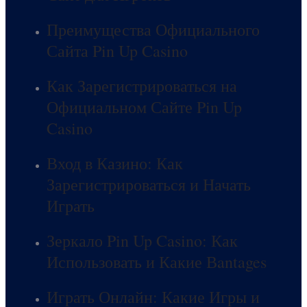
Преимущества Официального
Сайта Pin Up Casino
Как Зарегистрироваться на
Официальном Сайте Pin Up
Casino
Вход в Казино: Как
Зарегистрироваться и Начать
Играть
Зеркало Pin Up Casino: Как
Использовать и Какие Вantages
Играть Онлайн: Какие Игры и