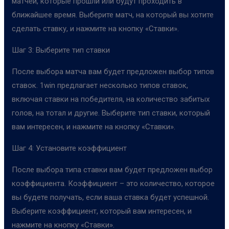
матчей, которые прошли или будут проходить в
ближайшее время. Выберите матч, на который вы хотите
сделать ставку, и нажмите на кнопку «Ставки».
Шаг 3: Выберите тип ставки
После выбора матча вам будет предложен выбор типов
ставок. 1win предлагает несколько типов ставок,
включая ставки на победителя, на количество забитых
голов, на тотал и другие. Выберите тип ставки, который
вам интересен, и нажмите на кнопку «Ставки».
Шаг 4: Установите коэффициент
После выбора типа ставки вам будет предложен выбор
коэффициента. Коэффициент – это количество, которое
вы будете получать, если ваша ставка будет успешной.
Выберите коэффициент, который вам интересен, и
нажмите на кнопку «Ставки».