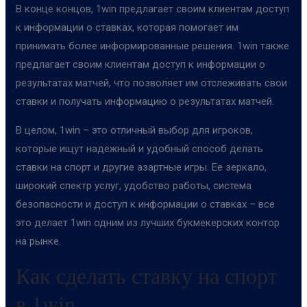
В конце концов, 1win предлагает своим клиентам доступ
к информации о ставках, которая помогает им
принимать более информированные решения. 1win также
предлагает своим клиентам доступ к информации о
результатах матчей, что позволяет им отслеживать свои
ставки и получать информацию о результатах матчей.
В целом, 1win – это отличный выбор для игроков,
которые ищут надежный и удобный способ делать
ставки на спорт и другие азартные игры. Ее зеркало,
широкий спектр услуг, удобство работы, система
безопасности и доступ к информации о ставках – все
это делает 1win одним из лучших букмекерских контор
на рынке.
Как сделать ставку на спорт
в 1win