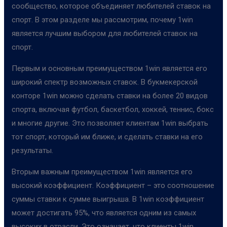
сообщество, которое объединяет любителей ставок на
спорт. В этом разделе мы рассмотрим, почему 1win
является лучшим выбором для любителей ставок на
спорт.
Первым и основным преимуществом 1win является его
широкий спектр возможных ставок. В букмекерской
конторе 1win можно сделать ставки на более 20 видов
спорта, включая футбол, баскетбол, хоккей, теннис, бокс
и многие другие. Это позволяет клиентам 1win выбрать
тот спорт, который им ближе, и сделать ставки на его
результаты.
Вторым важным преимуществом 1win является его
высокий коэффициент. Коэффициент – это соотношение
суммы ставки к сумме выигрыша. В 1win коэффициент
может достигать 95%, что является одним из самых
высоких в отрасли. Это означает, что клиенты 1win