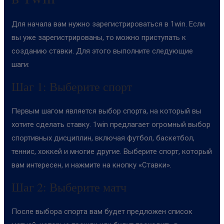
Для начала вам нужно зарегистрироваться в 1win. Если
вы уже зарегистрированы, то можно приступать к
созданию ставки. Для этого выполните следующие
шаги:
Шаг 1: Выберите спорт
Первым шагом является выбор спорта, на который вы
хотите сделать ставку. 1win предлагает огромный выбор
спортивных дисциплин, включая футбол, баскетбол,
теннис, хоккей и многие другие. Выберите спорт, который
вам интересен, и нажмите на кнопку «Ставки».
Шаг 2: Выберите матч
После выбора спорта вам будет предложен список