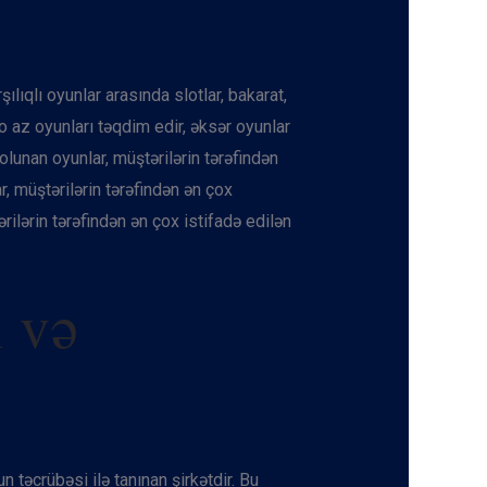
lıqlı oyunlar arasında slotlar, bakarat,
 az oyunları təqdim edir, əksər oyunlar
unan oyunlar, müştərilərin tərəfindən
r, müştərilərin tərəfindən ən çox
rilərin tərəfindən ən çox istifadə edilən
ı və
n təcrübəsi ilə tanınan şirkətdir. Bu