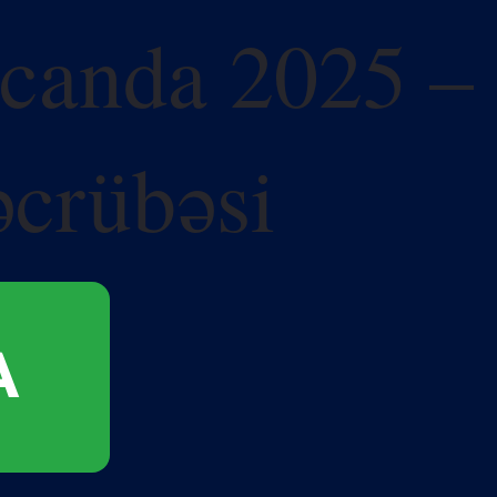
canda 2025 – E
crübəsi
A