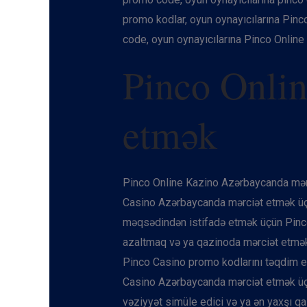
promo kodlar, oyun oynayıcılarına Pinco
code, oyun oynayıcılarına Pinco Online K
Pinco Onli
etmək
Pinco Online Kazino Azərbaycanda mərciə
Casino Azərbaycanda mərciət etmək üçü
məqsədindən istifadə etmək üçün Pinco
azaltmaq və ya qazinoda mərciət etmək 
Pinco Casino promo kodlarını təqdim etm
Casino Azərbaycanda mərciət etmək üçün
vəziyyət simüle edici və ya ən yaxşı qa