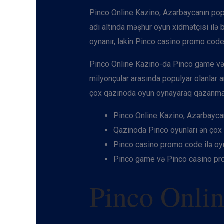
Pinco Online Kazino, Azərbaycanın populy
adı altında məşhur oyun xidmətçisi ilə
oynanır, lakin Pinco casino promo cod
Pinco Online Kazino-da Pinco game və P
milyonçular arasında populyar olanlar 
çox qazinoda oyun oynayaraq qazanma
Pinco Online Kazino, Azərbaycan
Qazinoda Pinco oyunları ən çox 
Pinco casino promo code ilə o
Pinco game və Pinco casino pro
Pinco Onlin