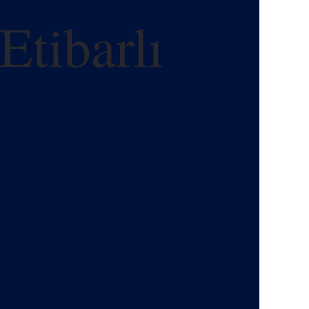
tibarlı