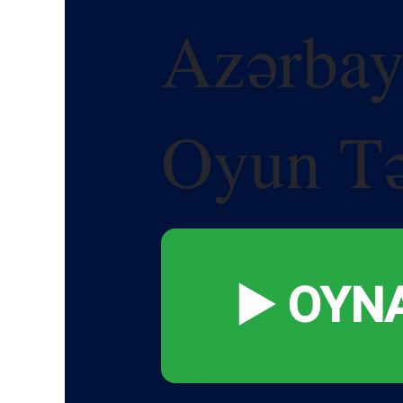
Azərbay
Oyun Tə
▶️ OYN