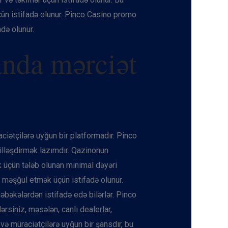
üçün istifadə olunur. Pinco Casino promo
də olunur.
nda mərciət
ciətçilərə uyğun bir platformadır. Pinco
lləşdirmək lazımdır. Qazinonun
 üçün tələb olunan minimal dəyəri
 məşğul etmək üçün istifadə olunur.
bəkələrdən istifadə edə bilərlər. Pinco
siniz, məsələn, canlı dealerlar,
və müraciətçilərə uyğun bir şansdır, bu