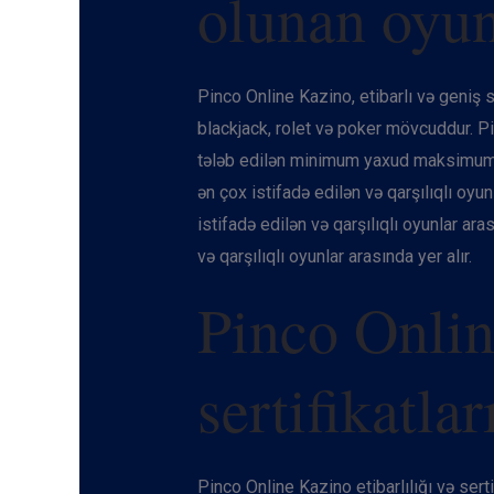
olunan oyun
Pinco Online Kazino, etibarlı və geniş s
blackjack, rolet və poker mövcuddur. P
tələb edilən minimum yaxud maksimum qa
ən çox istifadə edilən və qarşılıqlı oyu
istifadə edilən və qarşılıqlı oyunlar ara
və qarşılıqlı oyunlar arasında yer alır.
Pinco Onlin
sertifikatlar
Pinco Online Kazino etibarlılığı və serti