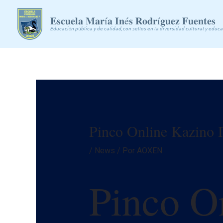
Ir
𝐄𝐬𝐜𝐮𝐞𝐥𝐚 𝐌𝐚𝐫í𝐚 𝐈𝐧é𝐬 𝐑𝐨𝐝𝐫í𝐠𝐮𝐞𝐳 𝐅𝐮𝐞𝐧𝐭𝐞𝐬
al
𝘌𝘥𝘶𝘤𝘢𝘤𝘪ó𝘯 𝘱ú𝘣𝘭𝘪𝘤𝘢 𝘺 𝘥𝘦 𝘤𝘢𝘭𝘪𝘥𝘢𝘥, 𝘤𝘰𝘯 𝘴𝘦𝘭𝘭𝘰𝘴 𝘦𝘯 𝘭𝘢 𝘥𝘪𝘷𝘦𝘳𝘴𝘪𝘥𝘢𝘥 𝘤𝘶𝘭𝘵𝘶𝘳𝘢𝘭 𝘺 𝘦𝘥𝘶𝘤
contenido
Pinco Online Kazino 
/
News
/ Por
AOXEN
Pinco O