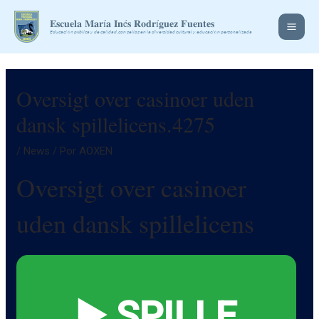
Ir
Main
𝐄𝐬𝐜𝐮𝐞𝐥𝐚 𝐌𝐚𝐫í𝐚 𝐈𝐧é𝐬 𝐑𝐨𝐝𝐫í𝐠𝐮𝐞𝐳 𝐅𝐮𝐞𝐧𝐭𝐞𝐬
al
𝘌𝘥𝘶𝘤𝘢𝘤𝘪ó𝘯 𝘱ú𝘣𝘭𝘪𝘤𝘢 𝘺 𝘥𝘦 𝘤𝘢𝘭𝘪𝘥𝘢𝘥, 𝘤𝘰𝘯 𝘴𝘦𝘭𝘭𝘰𝘴 𝘦𝘯 𝘭𝘢 𝘥𝘪𝘷𝘦𝘳𝘴𝘪𝘥𝘢𝘥 𝘤𝘶𝘭𝘵𝘶𝘳𝘢𝘭 𝘺 𝘦𝘥𝘶𝘤𝘢𝘤𝘪ó𝘯 𝘱𝘦𝘳𝘴𝘰𝘯𝘢𝘭𝘪𝘻𝘢𝘥𝘢
Men
contenido
Oversigt over casinoer uden
dansk spillelicens.4275
/
News
/ Por
AOXEN
Oversigt over casinoer
uden dansk spillelicens
▶️ SPILLE