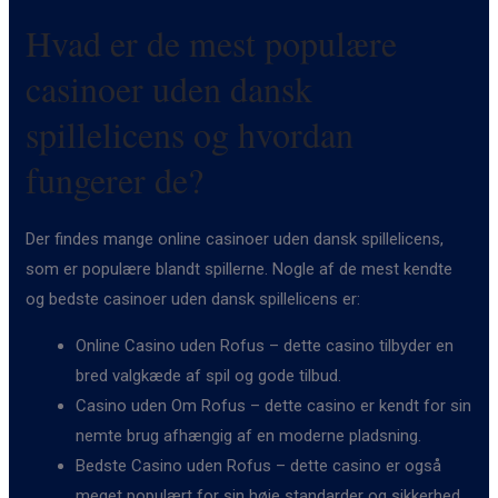
Hvad er de mest populære
casinoer uden dansk
spillelicens og hvordan
fungerer de?
Der findes mange online casinoer uden dansk spillelicens,
som er populære blandt spillerne. Nogle af de mest kendte
og bedste casinoer uden dansk spillelicens er:
Online Casino uden Rofus – dette casino tilbyder en
bred valgkæde af spil og gode tilbud.
Casino uden Om Rofus – dette casino er kendt for sin
nemte brug afhængig af en moderne pladsning.
Bedste Casino uden Rofus – dette casino er også
meget populært for sin høje standarder og sikkerhed.