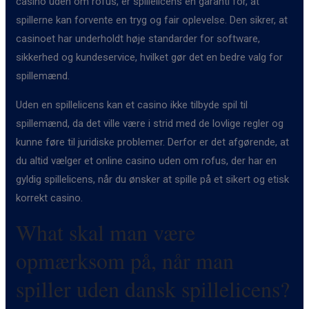
casino uden om rofus, er spillelicens en garanti for, at
spillerne kan forvente en tryg og fair oplevelse. Den sikrer, at
casinoet har underholdt høje standarder for software,
sikkerhed og kundeservice, hvilket gør det en bedre valg for
spillemænd.
Uden en spillelicens kan et casino ikke tilbyde spil til
spillemænd, da det ville være i strid med de lovlige regler og
kunne føre til juridiske problemer. Derfor er det afgørende, at
du altid vælger et online casino uden om rofus, der har en
gyldig spillelicens, når du ønsker at spille på et sikert og etisk
korrekt casino.
What skal man være
opmærksom på, når man
spiller uden dansk spillelicens?