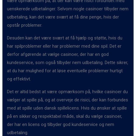
være opmærksom på, at der kan være risici forbundet med
uenskerede udbetalinger. Selvom nogle casinoer tilbyder nem
udbetaling, kan det være svært at få dine penge, hvis der
opstår problemer.
Desuden kan det være svært at få hjælp og støtte, hvis du
har spilproblemer eller har problemer med dine spil. Det er
derfor afgørende at vælge casinoer, der har en god
kundeservice, som også tilbyder nem udbetaling. Dette sikrer,
at du har mulighed for at løse eventuelle problemer hurtigt
og effektivt.
Det er altid bedst at være opmærksom på, hvilke casinoer du
vælger at spille på, og at overveje de risici, der kan forbundes
med at spille uden dansk spillelicens. Hvis du ønsker at spille
på en sikker og respektabel måde, skal du vælge casinoer,
der har en licens og tilbyder god kundeservice og nem
udbetaling.