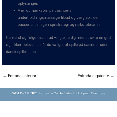
oplysninger.
Vær opmærksom på casinoets
underholdningsmæssige tilbud og vælg spil, der
passer til din egen spilstrategi og risikotoleranse.
Genkend og følge disse råd vil hjælpe dig med at sikre en god
og sikker oplevelse, når du vælger at spille på casinoer uden
dansk spillelicens.
←
Entrada anterior
Entrada siguiente
→
ᴄᴏᴘʏʀɪɢʜᴛ © 2026 𝙴𝚜𝚌𝚞𝚎𝚕𝚊 𝙼𝚊𝚛í𝚊 𝙸𝚗é𝚜 𝚁𝚘𝚍𝚛í𝚐𝚞𝚎𝚣 𝙵𝚞𝚎𝚗𝚝𝚎𝚜