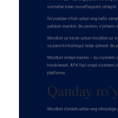
xizmatlar bilan muvaffaqiyatli ishlaydi
Ro‘yxatdan o‘tish uchun eng nafis varia
yuklash mumkin. Bu yechim, o‘yinlarni 
Mostbet uz kirish uchun mostbet uz sayt
va parol kiritishingiz talab qilinadi. B
Mostbet onlayn kazino – bu o‘yinlarni 
hisoblanadi. APK fayl orqali o‘yinlarni
platforma.
Qanday ro’y
Mostbet o’ynash uchun eng nihoyatga yub