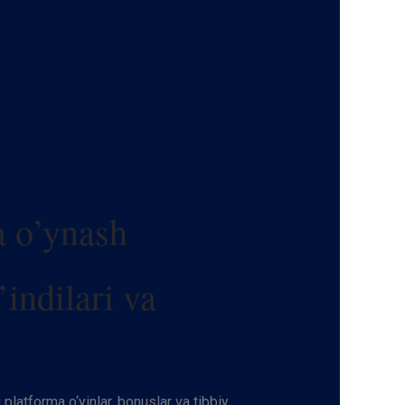
a o’ynash
indilari va
platforma o‘yinlar, bonuslar va tibbiy