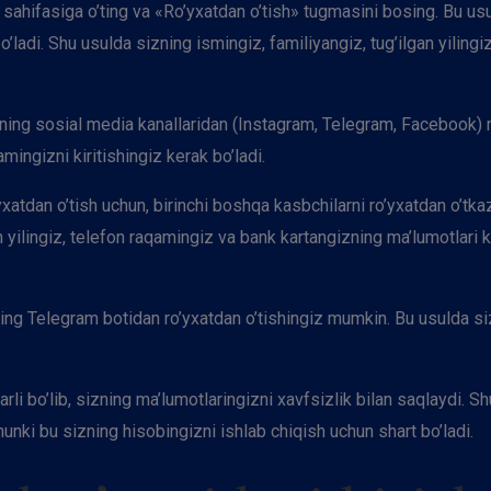
ahifasiga o’ting va «Ro’yxatdan o’tish» tugmasini bosing. Bu usul
o’ladi. Shu usulda sizning ismingiz, familiyangiz, tug’ilgan yiling
ining sosial media kanallaridan (Instagram, Telegram, Facebook) 
ingizni kiritishingiz kerak bo’ladi.
xatdan o’tish uchun, birinchi boshqa kasbchilarni ro’yxatdan o’tka
n yilingiz, telefon raqamingiz va bank kartangizning ma’lumotlari k
ning Telegram botidan ro’yxatdan o’tishingiz mumkin. Bu usulda s
qarli bo’lib, sizning ma’lumotlaringizni xavfsizlik bilan saqlaydi. S
chunki bu sizning hisobingizni ishlab chiqish uchun shart bo’ladi.