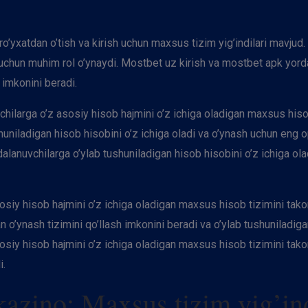
’yxatdan o’tish va kirish uchun maxsus tizim yig’indilari mavjud.
chun muhim rol o’ynaydi. Mostbet uz kirish va mostbet apk yord
 imkonini beradi.
chilarga o’z asosiy hisob hajmini o’z ichiga oladigan maxsus hisob
shuniladigan hisob hisobini o’z ichiga oladi va o’ynash uchun eng 
dalanuvchilarga o’ylab tushuniladigan hisob hisobini o’z ichiga ol
siy hisob hajmini o’z ichiga oladigan maxsus hisob tizimini takom
n o’ynash tizimini qo’llash imkonini beradi va o’ylab tushuniladig
siy hisob hajmini o’z ichiga oladigan maxsus hisob tizimini takom
i.
azino: Maxsus tizim yig’ind