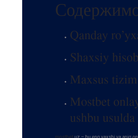
Содержим
Qanday ro’yxa
Shaxsiy hisob 
Maxsus tizim 
Mostbet onlay
ushbu usulda
mostbet
uz – bu eng yaxshi va aniq onl