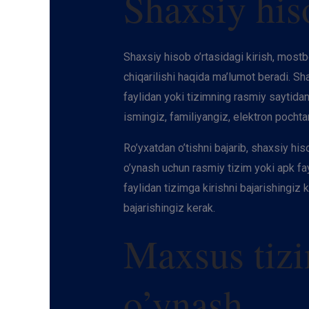
Shaxsiy hiso
Shaxsiy hisob o’rtasidagi kirish, mostb
chiqarilishi haqida ma’lumot beradi. Sh
faylidan yoki tizimning rasmiy saytidan
ismingiz, familiyangiz, elektron pochtan
Ro’yxatdan o’tishni bajarib, shaxsiy hi
o’ynash uchun rasmiy tizim yoki apk fay
faylidan tizimga kirishni bajarishingiz 
bajarishingiz kerak.
Maxsus tizi
o’ynash