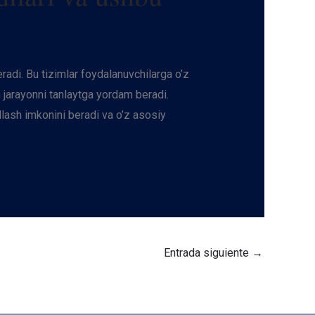
adi. Bu tizimlar foydalanuvchilarga o’z
n jarayonni tanlaytga yordam beradi.
llash imkonini beradi va o’z asosiy
Entrada siguiente
→