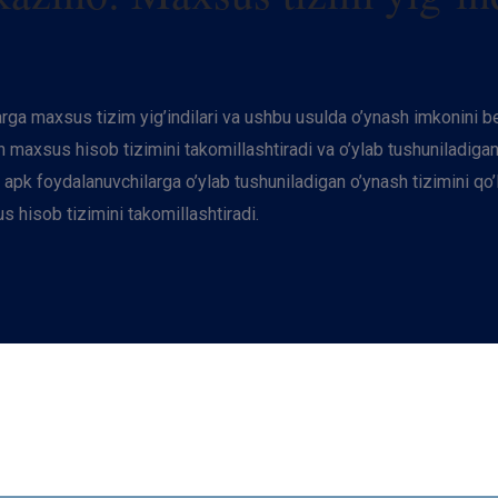
ga maxsus tizim yig’indilari va ushbu usulda o’ynash imkonini ber
n maxsus hisob tizimini takomillashtiradi va o’ylab tushuniladiga
apk foydalanuvchilarga o’ylab tushuniladigan o’ynash tizimini qo’
s hisob tizimini takomillashtiradi.