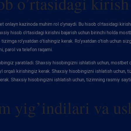
b o’rtasidagi kirish
et onlayn kazinoda muhim rol o’ynaydi. Bu hisob o’rtasidagi kirishn
axsiy hisob o’rtasidagi kirishni bajarish uchun birinchi holda mo
 tizimga ro’yxatdan o’tishingiz kerak. Ro’yxatdan o’tish uchun sizg
i, parol va telefon raqami.
sobingiz yaratiladi. Shaxsiy hisobingizni ishlatish uchun, mostbet
l orqali kirishingiz kerak. Shaxsiy hisobingizni ishlatish uchun, 
kerak. Shaxsiy hisobingizni ishlatish uchun, tizimning rasmiy sayt
m yig’indilari va u