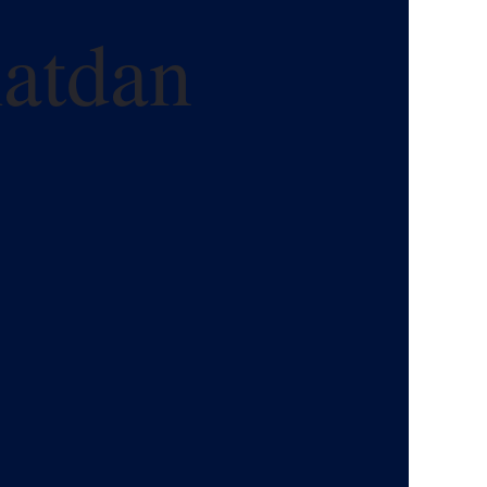
xatdan