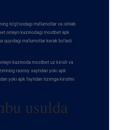
ing to’g’risidagi ma’lumotlar va ishlab
stbet onlayn kazinodagi mostbet apk
a quyidagi ma’lumotlar kerak bo’ladi:
 onlayn kazinoda mostbet uz kirish va
tizimning rasmiy saytidan yoki apk
idan yoki apk faylidan tizimga kirishni
shbu usulda