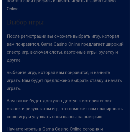
войти в свой профиль и начать играть в Gama Casino
Online.
Выбор игры
После регистрации вы сможете выбрать игру, которая
вам понравится. Gama Casino Online предлагает широкий
спектр игр, включая слоты, карточные игры, рулетку и
другие.
Выберите игру, которая вам понравится, и начните
играть. Вам будет предложено выбрать ставку и начать
играть.
Вам также будет доступен доступ к истории своих
ставок и результатам игр, что поможет вам планировать
свою игру и улучшать свои шансы на выигрыш.
Начните играть в Gama Casino Online сегодня и