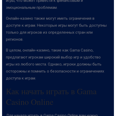
игры, что может привести к финансовым и
эмоциональным проблемам.
Онлайн-казино также могут иметь ограничения в
доступе к играм. Некоторые игры могут быть доступны
только для игроков из определенных стран или
регионов.
В целом, онлайн-казино, такие как Gama Casino,
предлагают игрокам широкий выбор игр и удобство
игры из любого места. Однако, игроки должны быть
осторожны и помнить о безопасности и ограничениях
доступа к играм.
Как начать играть в Gama
Casino Online
Для начала играть в Gama Casino Online вам нужно