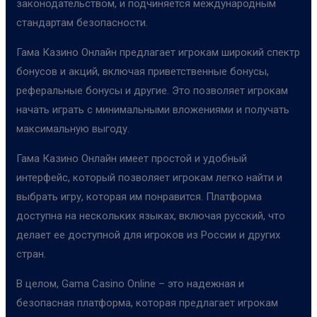
законодательством, и подчиняется международным
стандартам безопасности.
Гама Казино Онлайн предлагает игрокам широкий спектр
бонусов и акций, включая приветственные бонусы,
реферальные бонусы и другие. Это позволяет игрокам
начать играть с минимальными вложениями и получать
максимальную выгоду.
Гама Казино Онлайн имеет простой и удобный
интерфейс, который позволяет игрокам легко найти и
выбрать игру, которая им понравится. Платформа
доступна на нескольких языках, включая русский, что
делает ее доступной для игроков из России и других
стран.
В целом, Gama Casino Online – это надежная и
безопасная платформа, которая предлагает игрокам