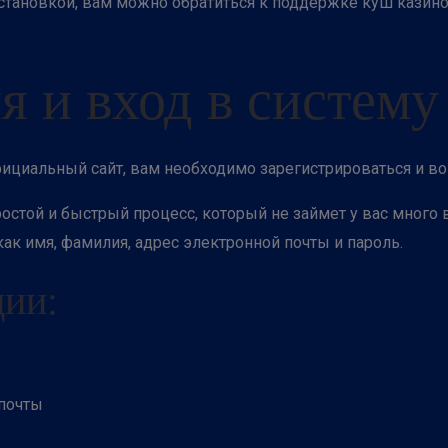
становкой, вам можно обратиться к поддержке куш казино
я и вход в систему
ициальный сайт, вам необходимо зарегистрироваться и вой
ростой и быстрый процесс, который не займет у вас много
как имя, фамилия, адрес электронной почты и пароль.
ции:
 почты