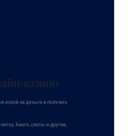
лайн-казино
я игрой на деньги и получать
етку, бинго, слоты и другие,