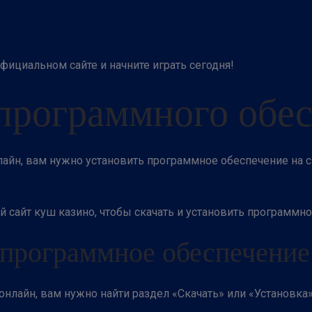
фициальном сайте и начните играть сегодня!
программного обе
нлайн, вам нужно установить программное обеспечение на
 сайт куш казино, чтобы скачать и установить программно
 программное обеспечение
нлайн, вам нужно найти раздел «Скачать» или «Установка» 