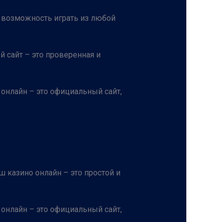
о возможность играть из любой
 сайт – это проверенная и
онлайн – это официальный сайт,
ш казино онлайн – это простой и
онлайн – это официальный сайт,