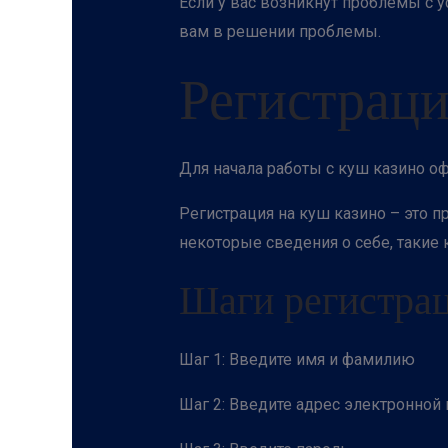
Если у вас возникнут проблемы с у
вам в решении проблемы.
Регистраци
Для начала работы с куш казино оф
Регистрация на куш казино – это п
некоторые сведения о себе, такие 
Шаги регистра
Шаг 1: Введите имя и фамилию
Шаг 2: Введите адрес электронной