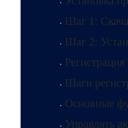
Шаг 1: Скач
Шаг 2: Уста
Регистрация 
Шаги регист
Основные фу
Управлять а