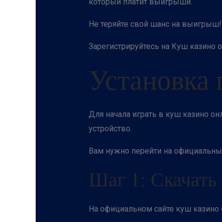
который платит выигрыши.
Не теряйте свой шанс на выигрыш!
Зарегистрируйтесь на Куш казино о
Установка 
Для начала играть в куш казино о
устройство.
Вам нужно перейти на официальный
Шаг 1: Скачать
На официальном сайте куш казино о