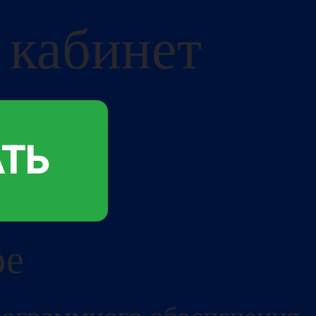
 кабинет
АТЬ
ое
рограммного обеспечения