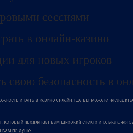
гровыми сессиями
грать в онлайн-казино
ции для новых игроков
ь свою безопасность в он
жность играть в казино онлайн, где вы можете насладитьс
, который предлагает вам широкий спектр игр, включая рул
я вам по душе.