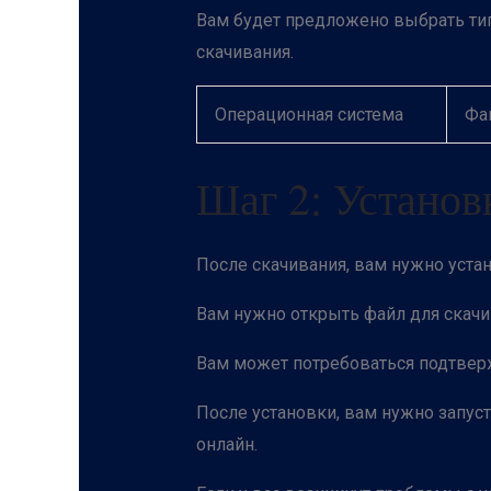
Вам будет предложено выбрать ти
скачивания.
Операционная система
Фа
Шаг 2: Установ
После скачивания, вам нужно уста
Вам нужно открыть файл для скачи
Вам может потребоваться подтверж
После установки, вам нужно запуст
онлайн.