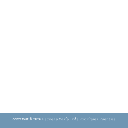
ᴄᴏᴘʏʀɪɢʜᴛ © 2026 𝙴𝚜𝚌𝚞𝚎𝚕𝚊 𝙼𝚊𝚛í𝚊 𝙸𝚗é𝚜 𝚁𝚘𝚍𝚛í𝚐𝚞𝚎𝚣 𝙵𝚞𝚎𝚗𝚝𝚎𝚜