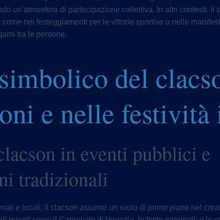
o un’atmosfera di partecipazione collettiva. In altri contesti, il 
, come nei festeggiamenti per le vittorie sportive o nelle manifes
gami tra le persone.
 simbolico del clacs
oni e nelle festività 
clacson in eventi pubblici e
i tradizionali
nali e locali, il clacson assume un ruolo di primo piano nel crea
i eventi come il Carnevale di Venezia, le feste patronali, o le c