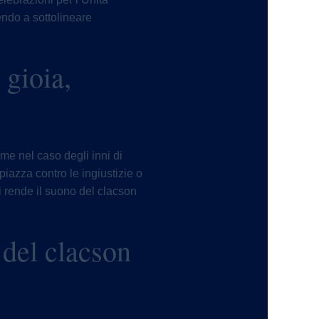
uendo a sottolineare
 gioia,
me nel caso degli inni di
piazza contro le ingiustizie o
i rende il suono del clacson
 del clacson