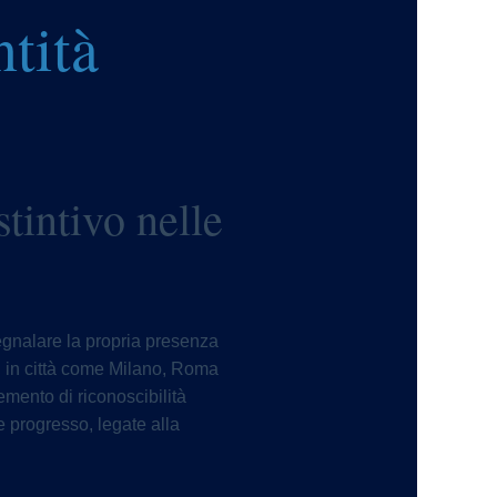
tità
tintivo nelle
segnalare la propria presenza
to, in città come Milano, Roma
emento di riconoscibilità
 progresso, legate alla