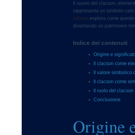
Il suono del clacson, element
rappresenta un simbolo carico d
italiana
esplora come questo e
diventando un patrimonio imm
Indice dei contenuti
Origine e significat
Il clacson come ele
Il valore simbolico 
Il clacson come sim
Il ruolo del clacson
Conclusione
Origine e