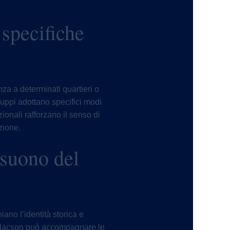
 specifiche
nza a determinati quartieri o
gruppi adottano specifici modi
zionali rafforzano il senso di
zione.
l suono del
iano l’identità storica e
ei clacson può accompagnare le