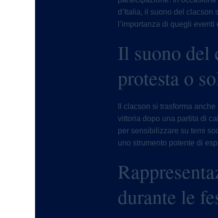
d’Italia, il suono del clacson 
l’importanza di quegli eventi e
Il suono del
protesta o so
Il clacson si trasforma anch
vittoria dopo una partita di c
per sensibilizzare su temi so
uno strumento potente di esp
Rappresentaz
durante le fe