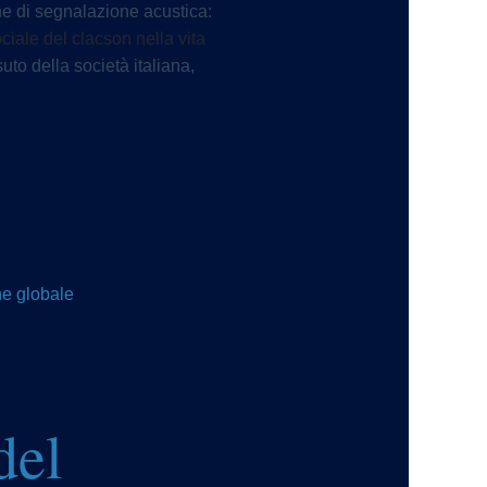
one di segnalazione acustica:
ociale del clacson nella vita
o della società italiana,
ne globale
del