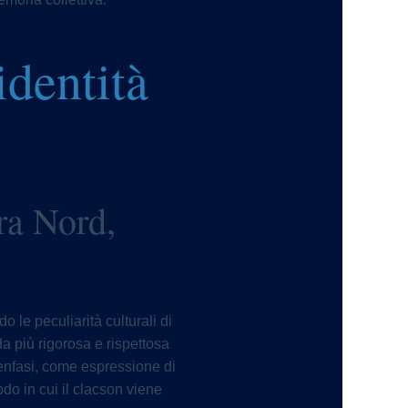
identità
ra Nord,
o le peculiarità culturali di
da più rigorosa e rispettosa
 enfasi, come espressione di
do in cui il clacson viene