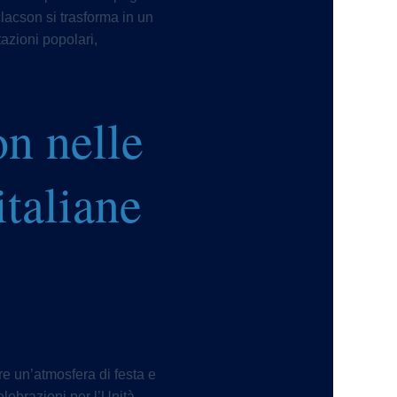
clacson si trasforma in un
tazioni popolari,
on nelle
italiane
re un’atmosfera di festa e
elebrazioni per l’Unità