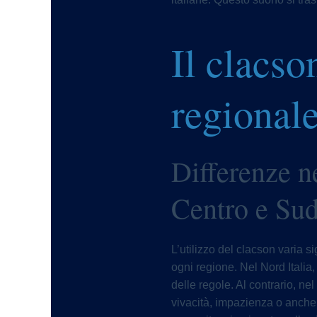
Il clacso
regionale
Differenze n
Centro e Sud 
L’utilizzo del clacson varia si
ogni regione. Nel Nord Italia
delle regole. Al contrario, n
vivacità, impazienza o anche 