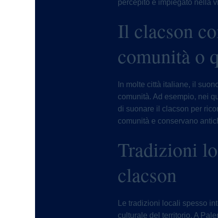
percepito e impiegato nella v
Il clacson c
comunità o q
In molte città italiane, il su
comunità. Ad esempio, nei quar
di suonare il clacson per rico
comunità e conservano antic
Tradizioni lo
clacson
Le tradizioni locali spesso in
culturale del territorio. A P