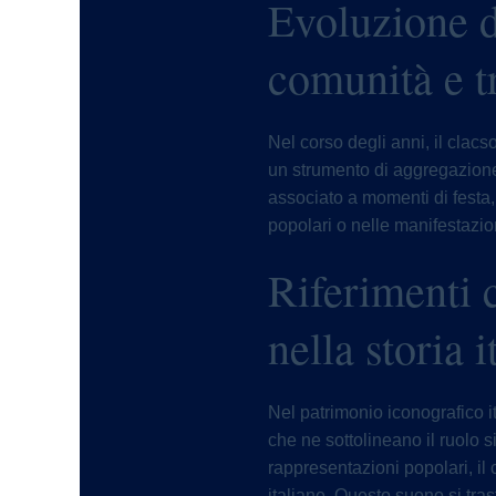
Evoluzione d
comunità e t
Nel corso degli anni, il clac
un strumento di aggregazione 
associato a momenti di festa,
popolari o nelle manifestazion
Riferimenti c
nella storia i
Nel patrimonio iconografico it
che ne sottolineano il ruolo 
rappresentazioni popolari, il
italiane. Questo suono si tras