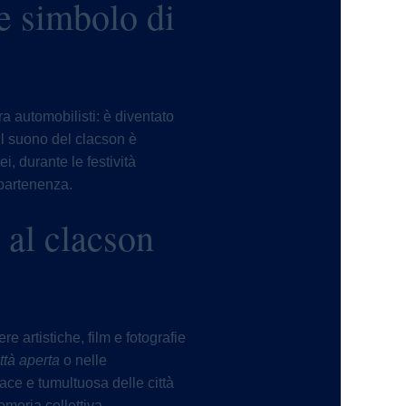
e simbolo di
a automobilisti: è diventato
il suono del clacson è
, durante le festività
ppartenenza.
i al clacson
e artistiche, film e fotografie
tà aperta
o nelle
ace e tumultuosa delle città
emoria collettiva.