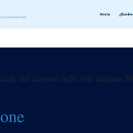
Inicio
¿Quién
𝘤𝘪ó𝘯 𝘱𝘦𝘳𝘴𝘰𝘯𝘢𝘭𝘪𝘻𝘢𝘥𝘢
ciale del clacson nella vita italiana 2
ione