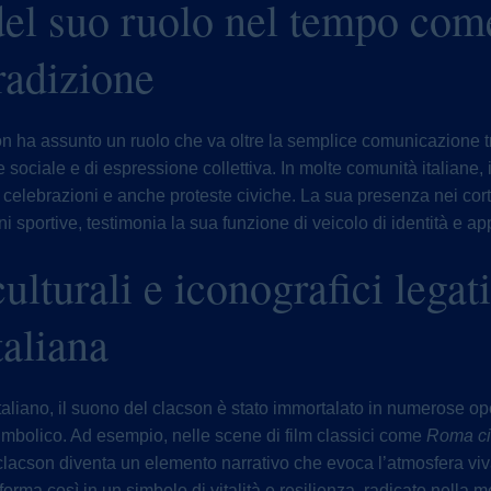
el suo ruolo nel tempo com
radizione
son ha assunto un ruolo che va oltre la semplice comunicazione tr
sociale e di espressione collettiva. In molte comunità italiane, 
 celebrazioni e anche proteste civiche. La sua presenza nei cortei
i sportive, testimonia la sua funzione di veicolo di identità e a
ulturali e iconografici legat
taliana
aliano, il suono del clacson è stato immortalato in numerose oper
simbolico. Ad esempio, nelle scene di film classici come
Roma cit
 clacson diventa un elemento narrativo che evoca l’atmosfera viv
forma così in un simbolo di vitalità e resilienza, radicato nella m