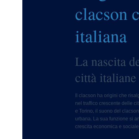
clacson 
italiana
La nascita d
città italiane
Il clacson ha origini che ris
nel traffico crescente delle c
e Torino, il suono del clacson
urbana. La sua funzione si a
crescita economica e sociale 