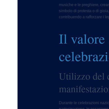
musiche e le preghiere, creand
simbolo di protesta o di gioia
contribuendo a rafforzare i le
Il valore
celebrazi
Utilizzo del 
manifestazion
Durante le celebrazioni nazio
partecipazione. In occasione d