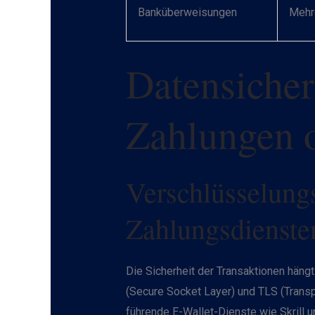
Banküberweisungen
Mehr
Datensicher
Zahlungen 
Verschlüsselungs
Zahlungsdienste
Die Sicherheit der Transaktionen hän
(Secure Socket Layer) und TLS (Trans
führende E-Wallet-Dienste wie Skrill u