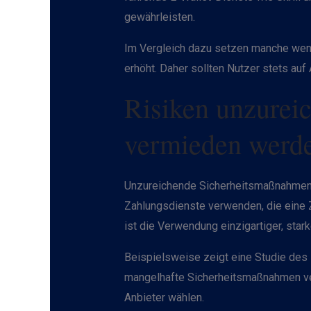
gewährleisten.
Im Vergleich dazu setzen manche weni
erhöht. Daher sollten Nutzer stets auf
Risiken unzurei
vermieden werd
Unzureichende Sicherheitsmaßnahmen kö
Zahlungsdienste verwenden, die eine 
ist die Verwendung einzigartiger, star
Beispielsweise zeigt eine Studie des 
mangelhafte Sicherheitsmaßnahmen ver
Anbieter wählen.