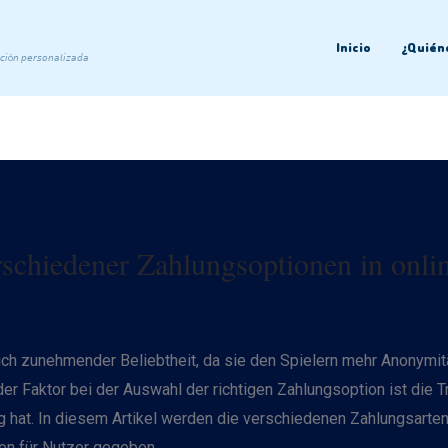
Inicio
¿Quién
𝘤𝘪ó𝘯 𝘱𝘦𝘳𝘴𝘰𝘯𝘢𝘭𝘪𝘻𝘢𝘥𝘢
rschiedener Zahlungsoptionen in onli
h zunehmender Beliebtheit, da sie den Spielern mehr Anonymität 
er Faktor bei der Auswahl der richtigen Zahlungsoption ist die 
ng hat. In diesem Artikel werden die verschiedenen Zahlungsarten 
en für Nutzer gegeben.