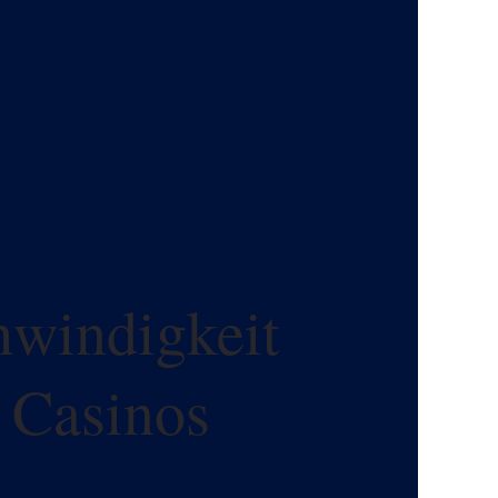
hwindigkeit
 Casinos