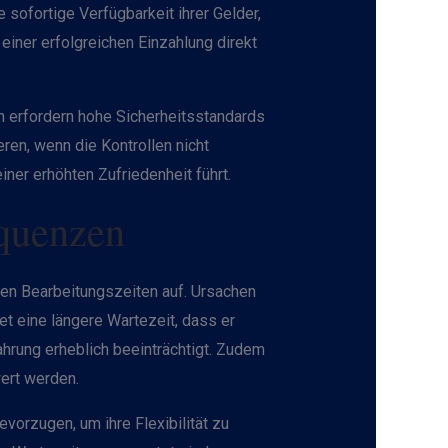
e sofortige Verfügbarkeit ihrer Gelder,
einer erfolgreichen Einzahlung direkt
n erfordern hohe Sicherheitsstandards
ren, wenn die Kontrollen nicht
ner erhöhten Zufriedenheit führt.
quenzen
ren Bearbeitungszeiten auf. Ursachen
t eine längere Wartezeit, dass er
hrung erheblich beeinträchtigt. Zudem
ert werden.
orzugen, um ihre Flexibilität zu