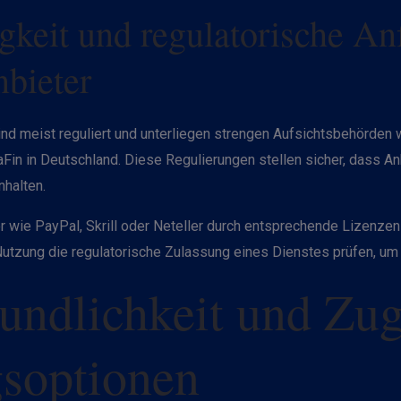
gkeit und regulatorische An
nbieter
d meist reguliert und unterliegen strengen Aufsichtsbehörden w
BaFin in Deutschland. Diese Regulierungen stellen sicher, dass A
nhalten.
 wie PayPal, Skrill oder Neteller durch entsprechende Lizenzen
 Nutzung die regulatorische Zulassung eines Dienstes prüfen, um
undlichkeit und Zug
gsoptionen