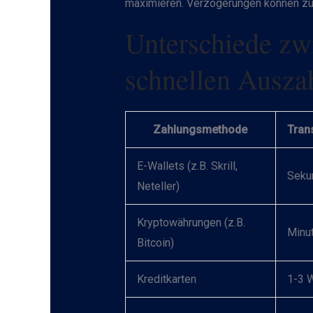
maximieren. Verzögerungen können zud
Unterschiede zw
schnellen Ausza
Zahlungsmethode
Tran
E-Wallets (z.B. Skrill,
Seku
Neteller)
Kryptowährungen (z.B.
Minu
Bitcoin)
Kreditkarten
1-3 