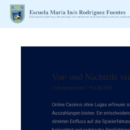
Ir
𝐄𝐬𝐜𝐮𝐞𝐥𝐚 𝐌𝐚𝐫í𝐚 𝐈𝐧é𝐬 𝐑𝐨𝐝𝐫í𝐠𝐮𝐞𝐳 𝐅𝐮𝐞𝐧𝐭𝐞𝐬
al
𝘌𝘥𝘶𝘤𝘢𝘤𝘪ó𝘯 𝘱ú𝘣𝘭𝘪𝘤𝘢 𝘺 𝘥𝘦 𝘤𝘢𝘭𝘪𝘥𝘢𝘥, 𝘤𝘰𝘯 𝘴𝘦𝘭𝘭𝘰𝘴 𝘦𝘯 𝘭𝘢 𝘥𝘪𝘷𝘦𝘳𝘴𝘪𝘥𝘢𝘥 𝘤𝘶𝘭𝘵𝘶𝘳𝘢𝘭 𝘺 𝘦𝘥𝘶𝘤
contenido
Vor- und Nachteile ve
/
Uncategorized
/ Por
AOXEN
Online Casinos ohne Lugas erfreuen sic
Auszahlungen bieten. Ein entscheidend
direkten Einfluss auf die Spielerfahru
beleuchtet und praktische Empfehlung