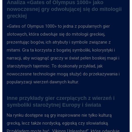
Analiza «Gates of Olympus 1000» jako
nowoczesnej gry odwołującej się do mitologii
greckiej
«Gates of Olympus 1000» to jedna z popularnych gier
slotowych, która odwołuje się do mitologii greckiej,
prezentując bogów, ich atrybuty i symbole związane z
mitami. Gra ta korzysta z bogatej symboliki, kolorystyki i
narracji, aby wciągnąć graczy w świat pełen boskiej magii i
starożytnych tajemnic. To doskonały przykład, jak
nowoczesne technologie mogą służyć do przekazywania i
popularyzacji wierzeń dawnych kultur.
Inne przykłady gier czerpiących z wierzeń i
symboliki starożytnej Europy i świata
Na rynku dostępne są gry inspirowane nie tylko kulturą
grecką, lecz także nordycką, egipską czy słowiańską.
Przykładem może być „Vikings Unleashed”, które odwołuje