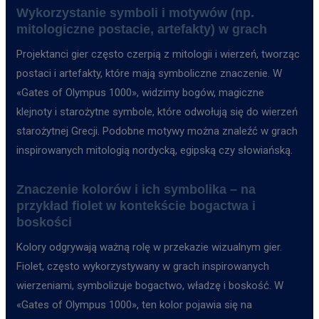
Wykorzystanie symboli i motywów (np.
mitologiczne postacie, artefakty) w grach
Projektanci gier często czerpią z mitologii i wierzeń, tworząc
postaci i artefakty, które mają symboliczne znaczenie. W
«Gates of Olympus 1000», widzimy bogów, magiczne
klejnoty i starożytne symbole, które odwołują się do wierzeń
starożytnej Grecji. Podobne motywy można znaleźć w grach
inspirowanych mitologią nordycką, egipską czy słowiańską.
Znaczenie kolorów i ich symbolika – na
przykład fiolet w kontekście bogactwa i
boskości
Kolory odgrywają ważną rolę w przekazie wizualnym gier.
Fiolet, często wykorzystywany w grach inspirowanych
wierzeniami, symbolizuje bogactwo, władzę i boskość. W
«Gates of Olympus 1000», ten kolor pojawia się na