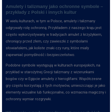
Amulety i talizmany jako ochronne symbole –
przykłady z Polski i innych kultur
W wielu kulturach, w tym w Polsce, amulety i talizmany
odgrywały rolę ochronną. Przykładem z naszego kraju jest
często wykorzystywany w tradycjach amulet z krzyżykiem,
chroniący przed złem, czy zawieszki z symbolami
słowiańskimi, jak koliste znaki czy runy, które miały
zapewniać pomyślność i bezpieczeństwo.
Podobne symbole występują w kulturach europejskich, na
przykład w starożytnej Grecji talizmany z wizerunkami
bogów czy w Egipcie amulety z hieroglifami. Współczesne
gry często korzystają z tych motywów, umieszczając je jako
elementy wizualne lub funkcjonalne, co wzmacnia magiczny i
ochronny wymiar rozgrywki.