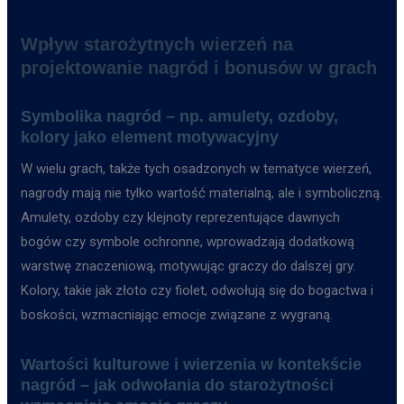
Wpływ starożytnych wierzeń na
projektowanie nagród i bonusów w grach
Symbolika nagród – np. amulety, ozdoby,
kolory jako element motywacyjny
W wielu grach, także tych osadzonych w tematyce wierzeń,
nagrody mają nie tylko wartość materialną, ale i symboliczną.
Amulety, ozdoby czy klejnoty reprezentujące dawnych
bogów czy symbole ochronne, wprowadzają dodatkową
warstwę znaczeniową, motywując graczy do dalszej gry.
Kolory, takie jak złoto czy fiolet, odwołują się do bogactwa i
boskości, wzmacniając emocje związane z wygraną.
Wartości kulturowe i wierzenia w kontekście
nagród – jak odwołania do starożytności