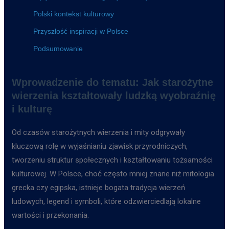
Polski kontekst kulturowy
Przyszłość inspiracji w Polsce
Podsumowanie
Wprowadzenie do tematu: Jak starożytne
wierzenia kształtowały ludzką wyobraźnię
i kulturę
Od czasów starożytnych wierzenia i mity odgrywały
kluczową rolę w wyjaśnianiu zjawisk przyrodniczych,
tworzeniu struktur społecznych i kształtowaniu tożsamości
kulturowej. W Polsce, choć często mniej znane niż mitologia
grecka czy egipska, istnieje bogata tradycja wierzeń
ludowych, legend i symboli, które odzwierciedlają lokalne
wartości i przekonania.