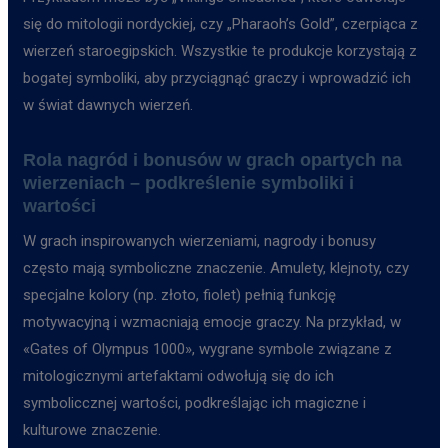
się do mitologii nordyckiej, czy „Pharaoh’s Gold”, czerpiąca z
wierzeń staroegipskich. Wszystkie te produkcje korzystają z
bogatej symboliki, aby przyciągnąć graczy i wprowadzić ich
w świat dawnych wierzeń.
Rola nagród i bonusów w grach opartych na
wierzeniach – podkreślenie symboliki i
wartości
W grach inspirowanych wierzeniami, nagrody i bonusy
często mają symboliczne znaczenie. Amulety, klejnoty, czy
specjalne kolory (np. złoto, fiolet) pełnią funkcję
motywacyjną i wzmacniają emocje graczy. Na przykład, w
«Gates of Olympus 1000», wygrane symbole związane z
mitologicznymi artefaktami odwołują się do ich
symboliccznej wartości, podkreślając ich magiczne i
kulturowe znaczenie.