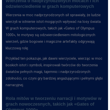
Wierzenia o nadprzyrodzonych mocach i ich
odzwierciedlenie w grach komputerowych
Wierzenia w moc nadprzyrodzonych sił sprawiały, że ludzie
wierzyli w istnienie istot mogących wpływać na losy świata.
W grach komputerowych, takich jak «Gates of Olympus
1000», te motywy są odzwierciedleniem mitologicznych
wierzeń, gdzie bogowie i magiczne artefakty odgrywają
kluczową rolę.
Przykład ten pokazuje, jak dawni wierzyciele, wierząc w moc
boskich istot i symboli, inspirowali twórców do tworzenia
światów pełnych magii, tajemnic i nadprzyrodzonych
zdolności, co czyni gry bardziej angażującymi i pełnymi głębi
narracyjnej.
Rola mitów w tworzeniu narracji i motywów w
grach nowoczesnych, takich jak «Gates of
Olympus 1000»