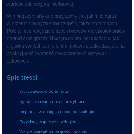
wartość edukacyjną i kulturową.
W niniejszym artykule przyjrzymy się, jak mitologia i
wierzenia dawnych społeczności, także na terenach
Polski, inspirują dzisiejszych twórców gier, projektantów
nagród oraz graczy. Naszym celem jest ukazanie, jak
głęboka symbolika i religijne motywy przekładają się na
atrakcyjność i wartość nowoczesnych rozrywek
cyfrowych.
Spis treści
Wprowadzenie do tematu
Symbolika i wierzenia starożytności
Inspiracje w designie i mechanikach gier
Przykłady współczesnych gier
Wpływ wierzeń na nagrody i bonusy